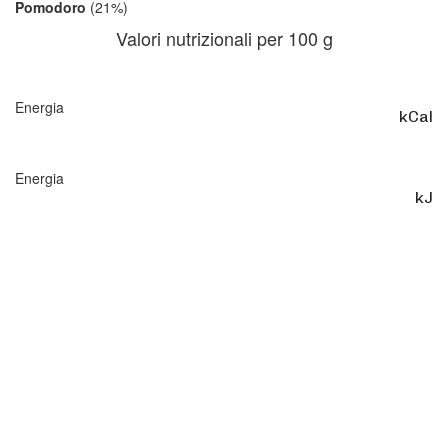
Pomodoro
(21%)
Valori nutrizionali per 100 g
Energia
kCal
Energia
kJ
5
g
3
g
23
g
2
g
9
g