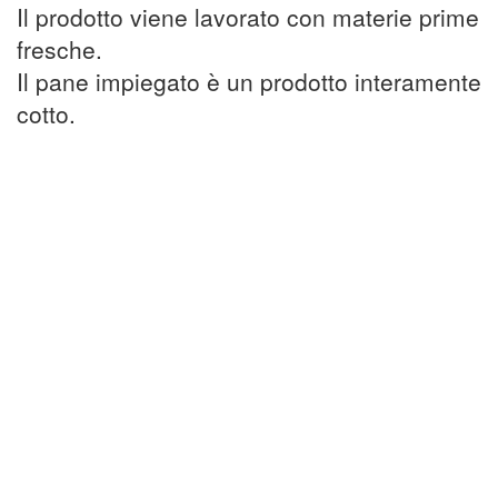
Il prodotto viene lavorato con materie prime
fresche.
Il pane impiegato è un prodotto interamente
cotto.
Confezione morbida con apertura a strappo
totale 460 g
farcitura 240 g
Confezione (A x L x P) mm: 160 x 90 x 50
da 0 a + 4
° C